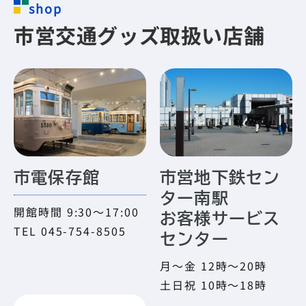
shop
市営交通グッズ取扱い店舗
市電保存館
市営地下鉄セン
ター南駅
開館時間 9:30〜17:00
お客様サービス
TEL 045-754-8505
センター
月～金 12時～20時
土日祝 10時～18時